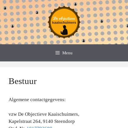
Spring
naar
de
inhoud
Menu
Bestuur
Algemene contactgegevens:
vzw De Objectieve Kaaischuimers,
Kapelstraat 264, 9140 Steendorp