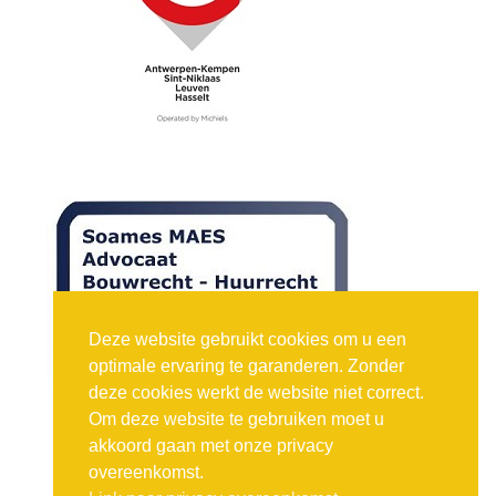
Deze website gebruikt cookies om u een
optimale ervaring te garanderen. Zonder
deze cookies werkt de website niet correct.
Om deze website te gebruiken moet u
akkoord gaan met onze privacy
overeenkomst.