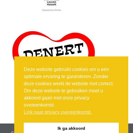
Deze website gebruikt cookies om u een
optimale ervaring te garanderen. Zonder
deze cookies werkt de website niet correct.
Om deze website te gebruiken moet u
akkoord gaan met onze privacy
overeenkomst.
Link naar privacy overeenkomst.
Ik ga akkoord
© vzw De objectieve kaaischuimers (1997 - 2026) -
privacy