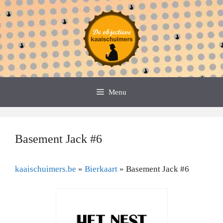
Spring
naar
de
inhoud
Menu
Basement Jack #6
kaaischuimers.be
»
Bierkaart
»
Basement Jack #6