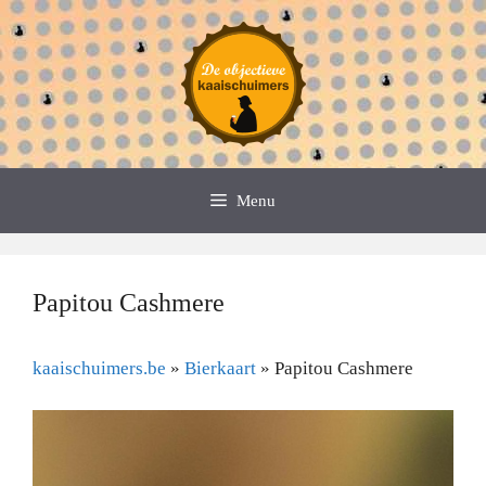
Spring
naar
de
inhoud
Menu
Papitou Cashmere
kaaischuimers.be
»
Bierkaart
»
Papitou Cashmere