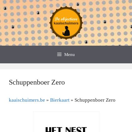
Spring
naar
de
inhoud
Menu
Schuppenboer Zero
kaaischuimers.be
»
Bierkaart
»
Schuppenboer Zero