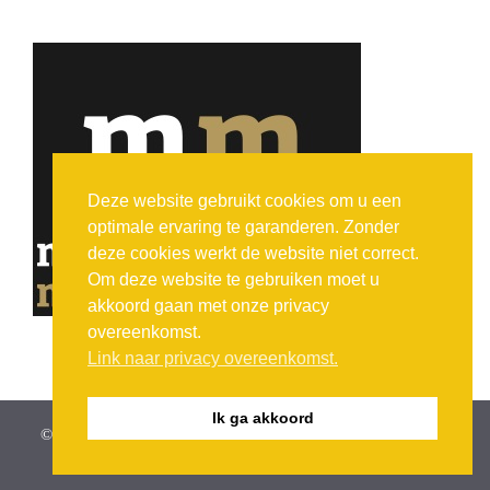
Deze website gebruikt cookies om u een
optimale ervaring te garanderen. Zonder
deze cookies werkt de website niet correct.
Om deze website te gebruiken moet u
akkoord gaan met onze privacy
overeenkomst.
Link naar privacy overeenkomst.
Ik ga akkoord
© vzw De objectieve kaaischuimers (1997 - 2026) -
privacy
overenkomst