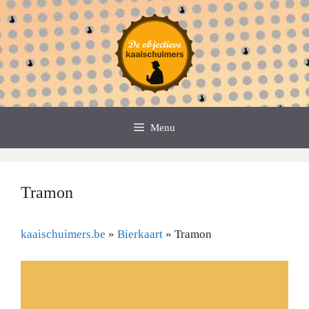
Spring
naar
de
inhoud
Menu
Tramon
kaaischuimers.be
»
Bierkaart
»
Tramon