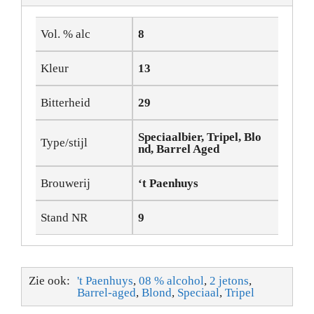
Vol. % alc
8
Kleur
13
Bitterheid
29
Speciaalbier, Tripel, Blo
Type/stijl
nd, Barrel Aged
Brouwerij
‘t Paenhuys
Stand NR
9
Zie ook:
't Paenhuys
,
08 % alcohol
,
2 jetons
,
Barrel-aged
,
Blond
,
Speciaal
,
Tripel