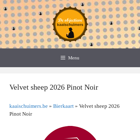
Spring
naar
de
inhoud
Menu
Velvet sheep 2026 Pinot Noir
kaaischuimers.be
»
Bierkaart
»
Velvet sheep 2026
Pinot Noir