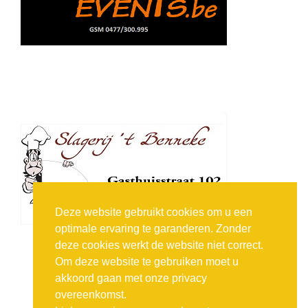
Deze website gebruikt cookies om u een
optimale ervaring te garanderen. Zonder
deze cookies werkt de website niet correct.
Om deze website te gebruiken moet u
akkoord gaan met onze privacy
overeenkomst.