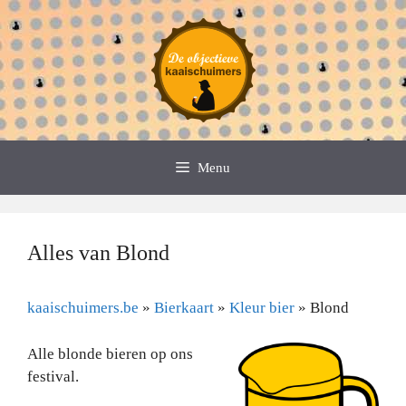
Spring
naar
de
inhoud
Menu
Alles van Blond
kaaischuimers.be
»
Bierkaart
»
Kleur bier
»
Blond
Alle blonde bieren op ons
festival.