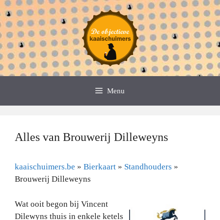
Spring
naar
de
inhoud
Menu
Alles van Brouwerij Dilleweyns
kaaischuimers.be
»
Bierkaart
»
Standhouders
»
Brouwerij Dilleweyns
Wat ooit begon bij Vincent
Dilewyns thuis in enkele ketels