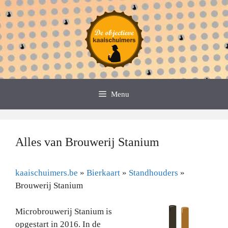
Spring
naar
de
inhoud
Menu
Alles van Brouwerij Stanium
kaaischuimers.be
»
Bierkaart
»
Standhouders
»
Brouwerij Stanium
Microbrouwerij Stanium is
opgestart in 2016. In de