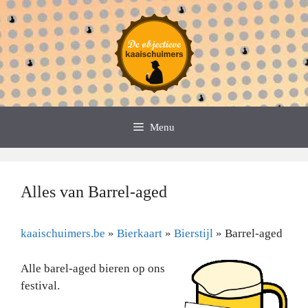
Spring
naar
de
inhoud
Menu
Alles van Barrel-aged
kaaischuimers.be
»
Bierkaart
»
Bierstijl
»
Barrel-aged
Alle barel-aged bieren op ons
festival.