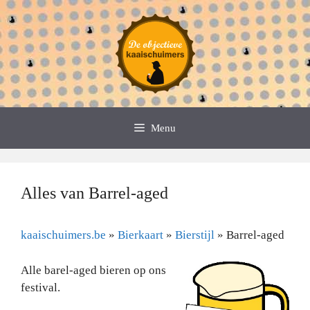
Spring
naar
de
inhoud
Menu
Alles van Barrel-aged
kaaischuimers.be
»
Bierkaart
»
Bierstijl
»
Barrel-aged
Alle barel-aged bieren op ons
festival.