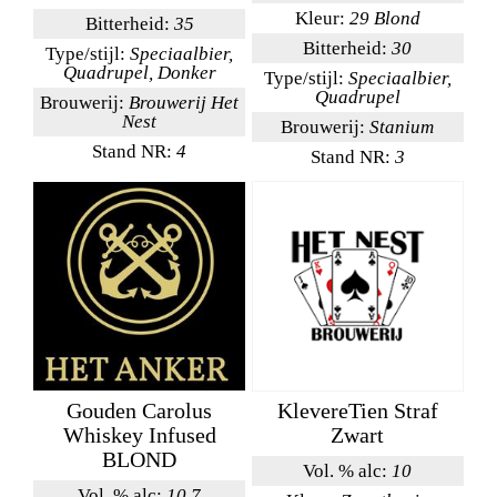
Kleur:
29 Blond
Bitterheid:
35
Bitterheid:
30
Type/stijl:
Speciaalbier,
Quadrupel, Donker
Type/stijl:
Speciaalbier,
Quadrupel
Brouwerij:
Brouwerij Het
Nest
Brouwerij:
Stanium
Stand NR:
4
Stand NR:
3
Gouden Carolus
KlevereTien Straf
Whiskey Infused
Zwart
BLOND
Vol. % alc:
10
Vol. % alc:
10,7