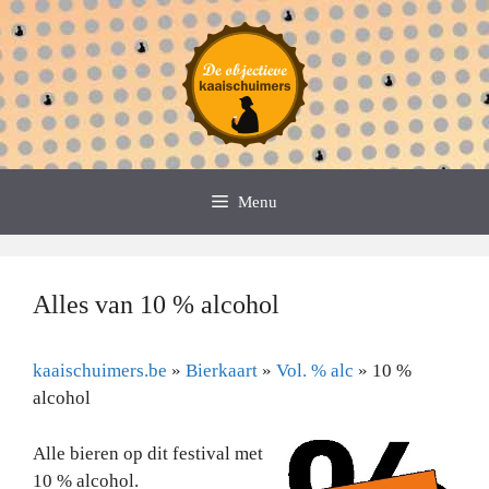
Spring
naar
de
inhoud
Menu
Alles van 10 % alcohol
kaaischuimers.be
»
Bierkaart
»
Vol. % alc
»
10 %
alcohol
Alle bieren op dit festival met
10 % alcohol.