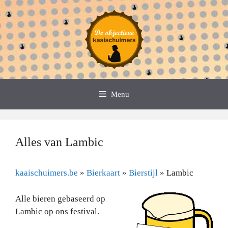
Spring
naar
de
inhoud
Menu
Alles van Lambic
kaaischuimers.be
»
Bierkaart
»
Bierstijl
»
Lambic
Alle bieren gebaseerd op
Lambic op ons festival.