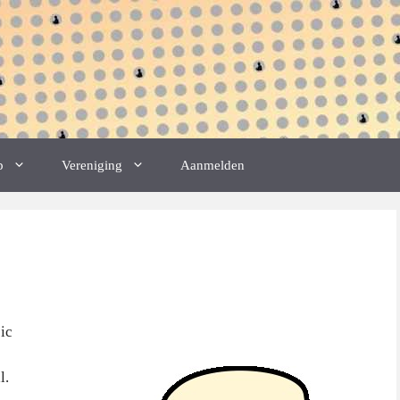
p
Vereniging
Aanmelden
ic
l.