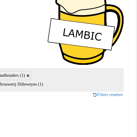
andhouders
(1)
Brouwerij Dilleweyns
(1)
Filters resetten